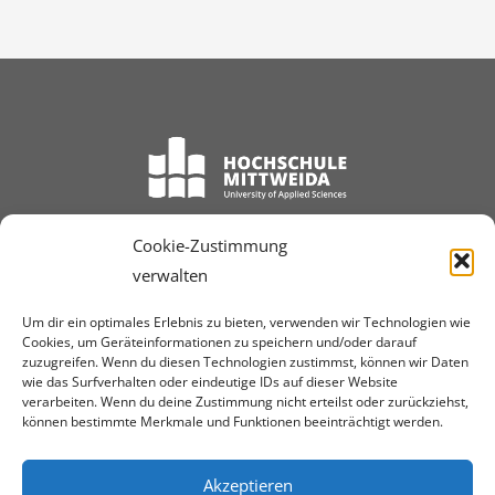
Cookie-Zustimmung
Games Studieren ist ein von Studierenden und Lehrenden der Hochschule
verwalten
Mittweida geführtes Projekt. Auf dieser Webseite und den daran
angeschlossenen Social-Media-Präsenzen werden verschiedene Projekte mit
Games-Bezug präsentiert. Dabei ist jedes dieser Projekte für seine Inhalte
Um dir ein optimales Erlebnis zu bieten, verwenden wir Technologien wie
selbst verantwortlich.
Cookies, um Geräteinformationen zu speichern und/oder darauf
zuzugreifen. Wenn du diesen Technologien zustimmst, können wir Daten
wie das Surfverhalten oder eindeutige IDs auf dieser Website
verarbeiten. Wenn du deine Zustimmung nicht erteilst oder zurückziehst,
können bestimmte Merkmale und Funktionen beeinträchtigt werden.
DATENSCHUTZ
IMPRESSUM
Akzeptieren