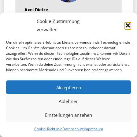
Axel Dietze
ist Projektkoordinator für Esports an der
Cookie-Zustimmung
Hochschule Mittweida. Als Diplom-Ingenieur für
Multimediatechnik ist es ausgebildeter Dude für
verwalten
Online-Zeug, was sich von Webdesign über Online-
Marketing bis hin zu Livestream-Produktion streckt.
Immer offen für abgefahrene Projekte.
Um dir ein optimales Erlebnis zu bieten, verwenden wir Technologien wie
Cookies, um Geräteinformationen zu speichern und/oder darauf
zuzugreifen. Wenn du diesen Technologien zustimmst, können wir Daten
Alle Posts anschauen
wie das Surfverhalten oder eindeutige IDs auf dieser Website
verarbeiten. Wenn du deine Zustimmung nicht erteilst oder zurückziehst,
können bestimmte Merkmale und Funktionen beeinträchtigt werden.
Akzeptieren
AUCH INTERESSANT
Ablehnen
Einstellungen ansehen
Cookie-Richtlinie
Datenschutz
Impressum